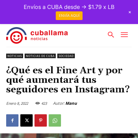
Envíos a CUBA desde → $1.79 x LB
+
ENVÍA AQUÍ
NOTICIAS
NOTICIAS DE CUBA
SOCIEDAD
¿Qué es el Fine Art y por
qué aumentará tus
seguidores en Instagram?
Autor:
Manu
Enero 8, 2022
423