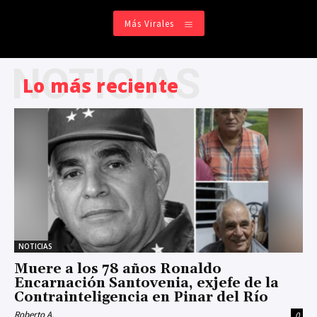
Más Virales
NOTICIAS
Lo más reciente
NOTICIAS
Muere a los 78 años Ronaldo
Encarnación Santovenia, exjefe de la
Contrainteligencia en Pinar del Río
Roberto A.
0