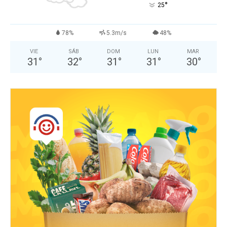
°
25
78%
5.3m/s
48%
VIE
SÁB
DOM
LUN
MAR
31
°
32
°
31
°
31
°
30
°