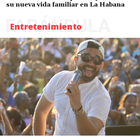
su nueva vida familiar en La Habana
FARÁNDULA
Entretenimiento
Continue to the category