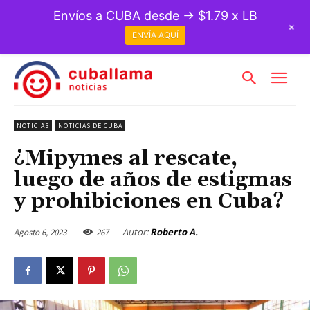
Envíos a CUBA desde → $1.79 x LB
+
ENVÍA AQUÍ
NOTICIAS
NOTICIAS DE CUBA
¿Mipymes al rescate,
luego de años de estigmas
y prohibiciones en Cuba?
Autor:
Roberto A.
Agosto 6, 2023
267