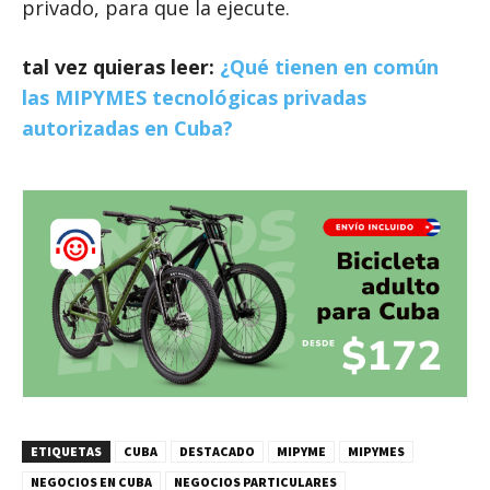
privado, para que la ejecute.
tal vez quieras leer:
¿Qué tienen en común
las MIPYMES tecnológicas privadas
autorizadas en Cuba?
ETIQUETAS
CUBA
DESTACADO
MIPYME
MIPYMES
NEGOCIOS EN CUBA
NEGOCIOS PARTICULARES