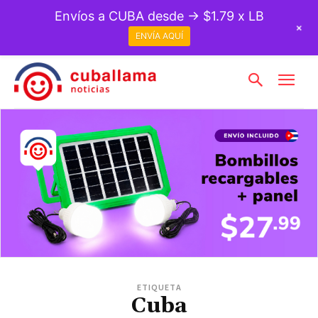
Envíos a CUBA desde → $1.79 x LB
+
ENVÍA AQUÍ
ETIQUETA
Cuba