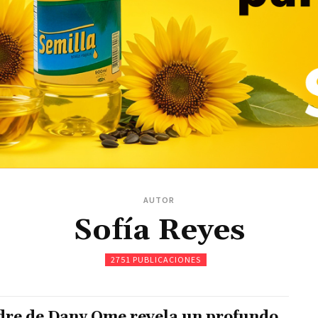
AUTOR
Sofía Reyes
2751 PUBLICACIONES
re de Dany Ome revela un profundo