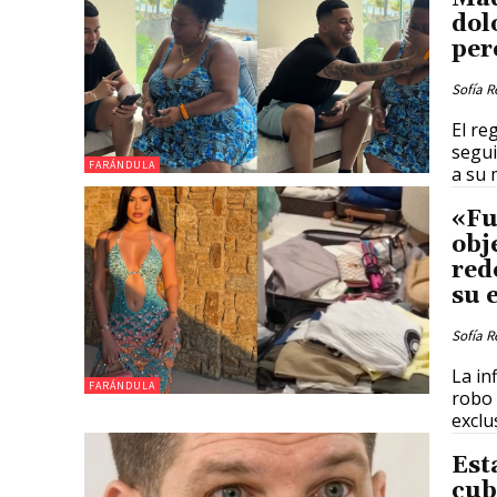
dol
per
Sofía R
El r
segui
FARÁNDULA
a su 
«Fu
obj
red
su 
Sofía R
La in
FARÁNDULA
robo 
exclu
Est
cub