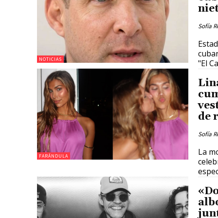
nie
Sofía R
Estad
cuban
NOTICIAS
"El C
Lin
cum
ves
de 
Sofía R
La mo
FARÁNDULA
celeb
espec
«Do
alb
jun