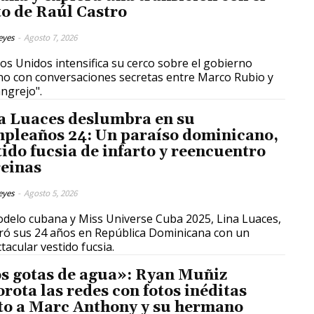
to de Raúl Castro
eyes
-
Agosto 7, 2026
os Unidos intensifica su cerco sobre el gobierno
o con conversaciones secretas entre Marco Rubio y
angrejo".
a Luaces deslumbra en su
pleaños 24: Un paraíso dominicano,
tido fucsia de infarto y reencuentro
reinas
eyes
-
Agosto 5, 2026
delo cubana y Miss Universe Cuba 2025, Lina Luaces,
ró sus 24 años en República Dominicana con un
tacular vestido fucsia.
s gotas de agua»: Ryan Muñiz
orota las redes con fotos inéditas
to a Marc Anthony y su hermano