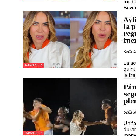
inédi
Bever
Ayl
la 
reg
fue
Sofía R
La ac
FARÁNDULA
quint
la tr
Pán
seg
ple
Sofía R
Un fa
duran
FARÁNDULA
momen