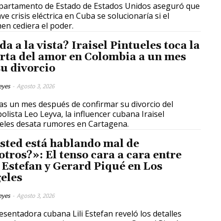
partamento de Estado de Estados Unidos aseguró que
ave crisis eléctrica en Cuba se solucionaría si el
en cediera el poder.
da a la vista? Iraisel Pintueles toca la
rta del amor en Colombia a un mes
su divorcio
eyes
-
Agosto 3, 2026
s un mes después de confirmar su divorcio del
bolista Leo Leyva, la influencer cubana Iraisel
eles desata rumores en Cartagena.
sted está hablando mal de
otros?»: El tenso cara a cara entre
i Estefan y Gerard Piqué en Los
eles
eyes
-
Agosto 3, 2026
esentadora cubana Lili Estefan reveló los detalles