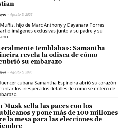
stian
eyes
-
Agosto 5, 2026
Muñiz, hijo de Marc Anthony y Dayanara Torres,
rtió imágenes exclusivas junto a su padre y su
ano.
teralmente temblaba»: Samantha
ineira revela la odisea de cómo
cubrió su embarazo
eyes
-
Agosto 5, 2026
fluencer cubana Samantha Espineira abrió su corazón
contar los inesperados detalles de cómo se enteró de
mbarazo.
n Musk sella las paces con los
ublicanos y pone más de 100 millones
re la mesa para las elecciones de
iembre