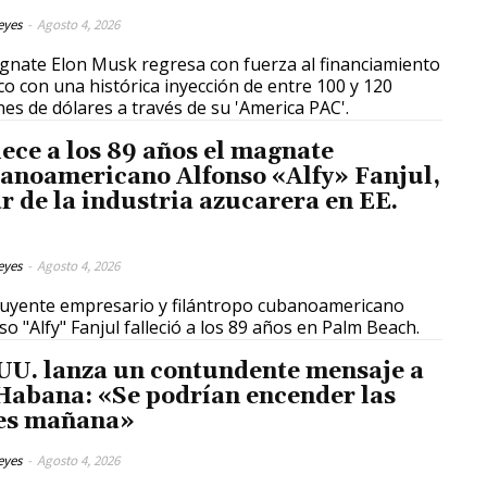
eyes
-
Agosto 4, 2026
gnate Elon Musk regresa con fuerza al financiamiento
ico con una histórica inyección de entre 100 y 120
nes de dólares a través de su 'America PAC'.
lece a los 89 años el magnate
anoamericano Alfonso «Alfy» Fanjul,
ar de la industria azucarera en EE.
eyes
-
Agosto 4, 2026
fluyente empresario y filántropo cubanoamericano
so "Alfy" Fanjul falleció a los 89 años en Palm Beach.
UU. lanza un contundente mensaje a
Habana: «Se podrían encender las
es mañana»
eyes
-
Agosto 4, 2026