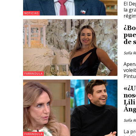
El De
la gr
NOTICIAS
régim
¿Bo
pue
de 
Sofía R
Apena
volei
FARÁNDULA
Pintu
«¿U
nos
Lil
Áng
Sofía R
La pr
FARÁNDULA