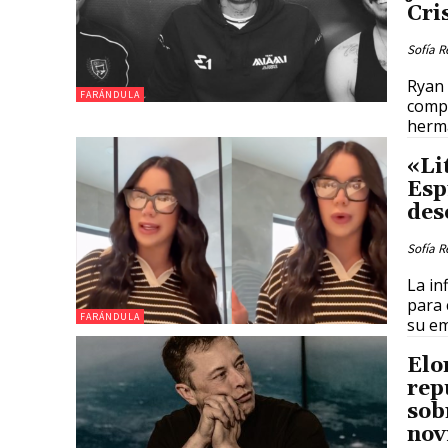
Cri
Sofía R
Ryan 
FARÁNDULA
compa
herm
«Li
Esp
des
Sofía R
La in
para 
FARÁNDULA
su e
Elo
rep
sob
nov