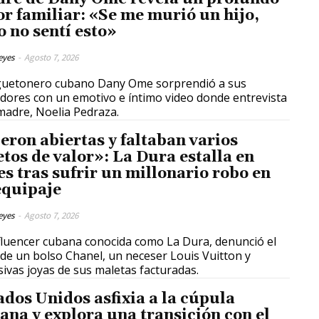
or familiar: «Se me murió un hijo,
o no sentí esto»
eyes
-
Agosto 7, 2026
eguetonero cubano Dany Ome sorprendió a sus
dores con un emotivo e íntimo video donde entrevista
madre, Noelia Pedraza.
eron abiertas y faltaban varios
etos de valor»: La Dura estalla en
es tras sufrir un millonario robo en
equipaje
eyes
-
Agosto 7, 2026
fluencer cubana conocida como La Dura, denunció el
de un bolso Chanel, un neceser Louis Vuitton y
sivas joyas de sus maletas facturadas.
ados Unidos asfixia a la cúpula
ana y explora una transición con el