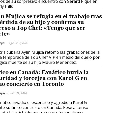
tos de su sorpresivo encuentro con Gerard Piqué en
ly Hills.
ín Mujica se refugia en el trabajo tras
pérdida de su hijo y confirma su
reso a Top Chef: «Tengo que ser
rte»
eyes
-
Agosto 3, 2026
triz cubana Aylín Mujica retomó las grabaciones de la
a temporada de Top Chef VIP en medio del duelo por
ágica muerte de su hijo Mauro Menéndez.
ico en Canadá: Fanático burla la
uridad y forcejea con Karol G en
no concierto en Toronto
eyes
-
Julio 31, 2026
nático invadió el escenario y agredió a Karol G
te su único concierto en Canadá. Pese al tenso
to la artista demostró su profesionalismo.