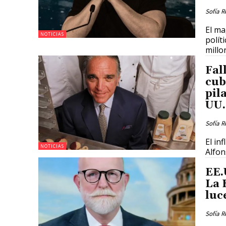
Sofía R
El ma
NOTICIAS
polít
millo
Fal
cub
pil
UU.
Sofía R
El in
NOTICIAS
Alfon
EE.
La 
luc
Sofía R