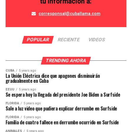
tu información a:
corresponsal@cuballama.com
POPULAR
RECIENTE
VIDEOS
TRENDING AHORA
CUBA
5 years ago
La Unión Eléctrica dice que apagones disminuirán
gradualmente en Cuba
EEUU
5 years ago
Se espera hoy la llegada del presidente Joe Biden a Surfside
FLORIDA
5 years ago
Sale a luz video que pudiera explicar derrumbe en Surfside
FLORIDA
5 years ago
Familia de cuatro fallece en derrumbe ocurrido en Surfside
ANIMALES
5 years ago