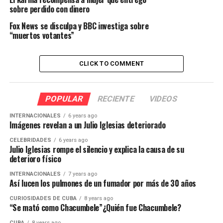
sobre perdido con dinero
Fox News se disculpa y BBC investiga sobre
“muertos votantes”
CLICK TO COMMENT
POPULAR
RECIENTE
VIDEOS
INTERNACIONALES
6 years ago
Imágenes revelan a un Julio Iglesias deteriorado
CELEBRIDADES
6 years ago
Julio Iglesias rompe el silencio y explica la causa de su
deterioro físico
INTERNACIONALES
7 years ago
Así lucen los pulmones de un fumador por más de 30 años
CURIOSIDADES DE CUBA
8 years ago
“Se mató como Chacumbele”¿Quién fue Chacumbele?
CUBA
8 years ago