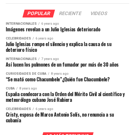
POPULAR
RECIENTE
VIDEOS
INTERNACIONALES
6 years ago
Imágenes revelan a un Julio Iglesias deteriorado
CELEBRIDADES
6 years ago
Julio Iglesias rompe el silencio y explica la causa de su
deterioro físico
INTERNACIONALES
7 years ago
Así lucen los pulmones de un fumador por más de 30 años
CURIOSIDADES DE CUBA
8 years ago
“Se mató como Chacumbele”¿Quién fue Chacumbele?
CUBA
8 years ago
España condecora con la Orden del Mérito Civil al científico y
meteorólogo cubano José Rubiera
CELEBRIDADES
6 years ago
Cristy, esposa de Marco Antonio Solís, no renuncia a su
cubanía