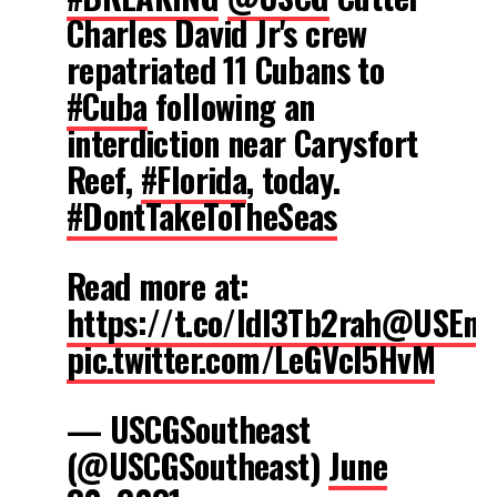
Charles David Jr's crew
repatriated 11 Cubans to
#Cuba
following an
interdiction near Carysfort
Reef,
#Florida
, today.
#DontTakeToTheSeas
Read more at:
https://t.co/ldl3Tb2rah
@USEmb
pic.twitter.com/LeGVcI5HvM
— USCGSoutheast
(@USCGSoutheast)
June