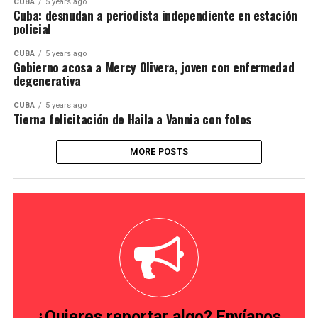
CUBA
5 years ago
Cuba: desnudan a periodista independiente en estación
policial
CUBA
5 years ago
Gobierno acosa a Mercy Olivera, joven con enfermedad
degenerativa
CUBA
5 years ago
Tierna felicitación de Haila a Vannia con fotos
MORE POSTS
¿Quieres reportar algo? Envíanos