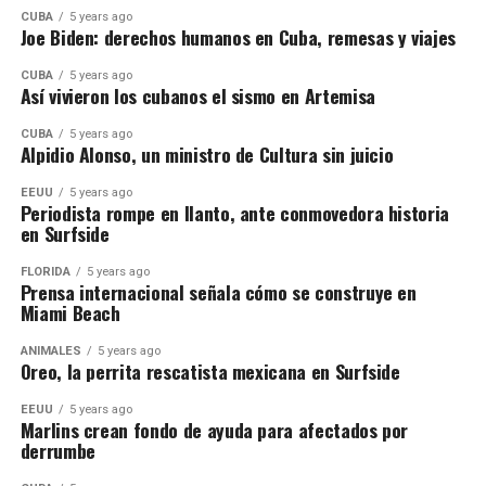
CUBA
5 years ago
Joe Biden: derechos humanos en Cuba, remesas y viajes
CUBA
5 years ago
Así vivieron los cubanos el sismo en Artemisa
CUBA
5 years ago
Alpidio Alonso, un ministro de Cultura sin juicio
EEUU
5 years ago
Periodista rompe en llanto, ante conmovedora historia
en Surfside
FLORIDA
5 years ago
Prensa internacional señala cómo se construye en
Miami Beach
ANIMALES
5 years ago
Oreo, la perrita rescatista mexicana en Surfside
EEUU
5 years ago
Marlins crean fondo de ayuda para afectados por
derrumbe