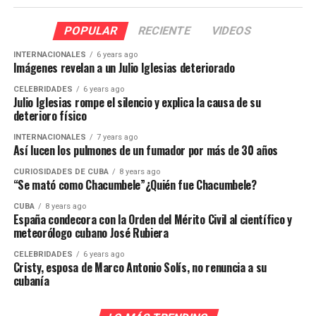
POPULAR
RECIENTE
VIDEOS
INTERNACIONALES
6 years ago
Imágenes revelan a un Julio Iglesias deteriorado
CELEBRIDADES
6 years ago
Julio Iglesias rompe el silencio y explica la causa de su
deterioro físico
INTERNACIONALES
7 years ago
Así lucen los pulmones de un fumador por más de 30 años
CURIOSIDADES DE CUBA
8 years ago
“Se mató como Chacumbele”¿Quién fue Chacumbele?
CUBA
8 years ago
España condecora con la Orden del Mérito Civil al científico y
meteorólogo cubano José Rubiera
CELEBRIDADES
6 years ago
Cristy, esposa de Marco Antonio Solís, no renuncia a su
cubanía