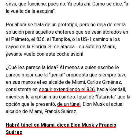
sirva, que funcione, pues no. Ya está ahí. Como se dice: “a
la vuelta de la esquina”.
Por ahora se trata de un prototipo, pero no deja de ser la
solución para aquellos choferes que se vean atorados en
el Palmeto, el 836, el Turnpike, o la US-1 camino a los
cayos de la Florida. Si se atasca… su auto en Miami,
¡levante vuelo con este coche avión!
¿Qué les parece la idea? Al menos a quien escribe le
parece mejor que la “genial” propuesta que siempre tuvo
en sus manos el ex alcalde de Miami, Carlos Giménez,
consistente en
seguir extendiendo el 836
, hacia Kendall,
mientras le amplían más carriles. Igual de “futurista” que la
opción que le presentó,
de un túnel
, Elon Musk al actual
alcalde de Miami, Francis Suárez.
Habrá túnel en Miami, dicen Elon Musk y Francis
Suárez