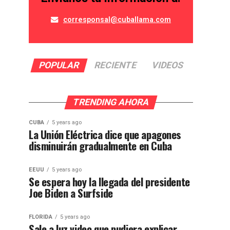
corresponsal@cuballama.com
POPULAR
RECIENTE
VIDEOS
TRENDING AHORA
CUBA
5 years ago
La Unión Eléctrica dice que apagones
disminuirán gradualmente en Cuba
EEUU
5 years ago
Se espera hoy la llegada del presidente
Joe Biden a Surfside
FLORIDA
5 years ago
Sale a luz video que pudiera explicar