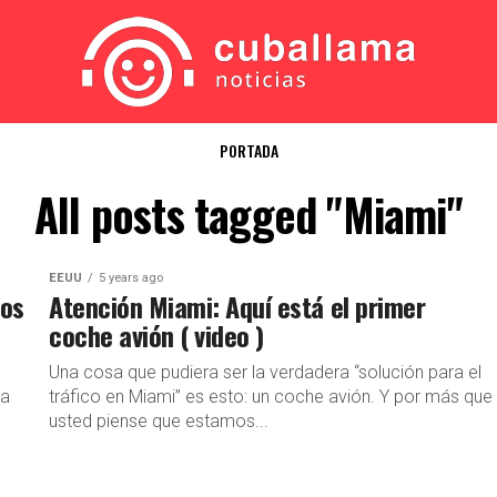
PORTADA
All posts tagged "Miami"
EEUU
5 years ago
tos
Atención Miami: Aquí está el primer
coche avión ( video )
Una cosa que pudiera ser la verdadera “solución para el
la
tráfico en Miami” es esto: un coche avión. Y por más que
usted piense que estamos...