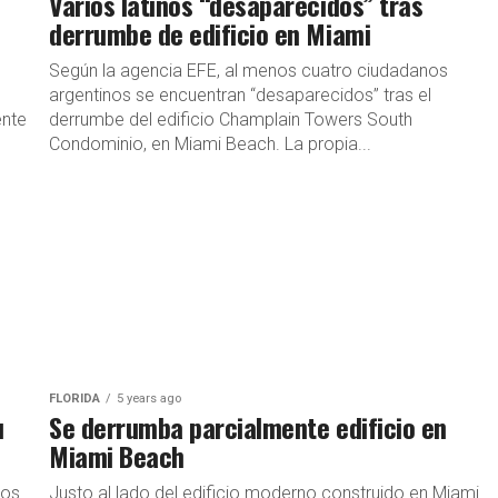
Varios latinos “desaparecidos” tras
derrumbe de edificio en Miami
Según la agencia EFE, al menos cuatro ciudadanos
argentinos se encuentran “desaparecidos” tras el
ente
derrumbe del edificio Champlain Towers South
Condominio, en Miami Beach. La propia...
FLORIDA
5 years ago
u
Se derrumba parcialmente edificio en
Miami Beach
dos
Justo al lado del edificio moderno construido en Miami