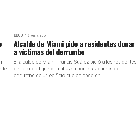
EEUU
5 years ago
e
Alcalde de Miami pide a residentes donar
a víctimas del derrumbe
mi,
El alcalde de Miami Francis Suárez pidió a los residentes
onde
de la ciudad que contribuyan con las víctimas del
derrumbe de un edificio que colapsó en...