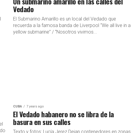
Un submarino amarillo en las calles del
Vedado
l
El Submarino Amarillo es un local del Vedado que
recuerda a la famosa banda de Liverpool “We all live in a
yellow submarine” / “Nosotros vivimos...
CUBA
7 years ago
El Vedado habanero no se libra de la
basura en sus calles
el
ado
Texto y fotos: Lucía Jerez Dejan contenedores en zonas