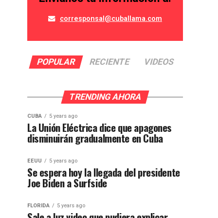
corresponsal@cuballama.com
POPULAR
RECIENTE
VIDEOS
TRENDING AHORA
CUBA
5 years ago
La Unión Eléctrica dice que apagones
disminuirán gradualmente en Cuba
EEUU
5 years ago
Se espera hoy la llegada del presidente
Joe Biden a Surfside
FLORIDA
5 years ago
Sale a luz video que pudiera explicar