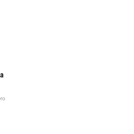
da
ro.