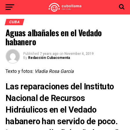
CUBA
Aguas albañales en el Vedado
habanero
Published
7 years ago
on
November 4, 2019
By
Redacción Cubacomenta
Texto y fotos:
Vladia Rosa García
Las reparaciones del Instituto
Nacional de Recursos
Hidráulicos en el Vedado
habanero han servido de poco.