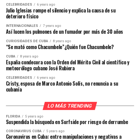
CELEBRIDADES
6 years ago
Julio Iglesias rompe el silencio y explica la causa de su
deterioro físico
INTERNACIONALES
7 years ago
Así lucen los pulmones de un fumador por más de 30 años
CURIOSIDADES DE CUBA
8 years ago
“Se mató como Chacumbele”¿Quién fue Chacumbele?
CUBA
8 years ago
España condecora con la Orden del Mérito Civil al científico y
meteorólogo cubano José Rubiera
CELEBRIDADES
6 years ago
Cristy, esposa de Marco Antonio Solís, no renuncia a su
cubanía
LO MÁS TRENDING
FLORIDA
5 years ago
Suspendida la búsqueda en Surfside por riesgo de derrumbe
CORONAVIRUS CUBA
5 years ago
Coronavirus en Cuba: entre manipulaciones y negativas a