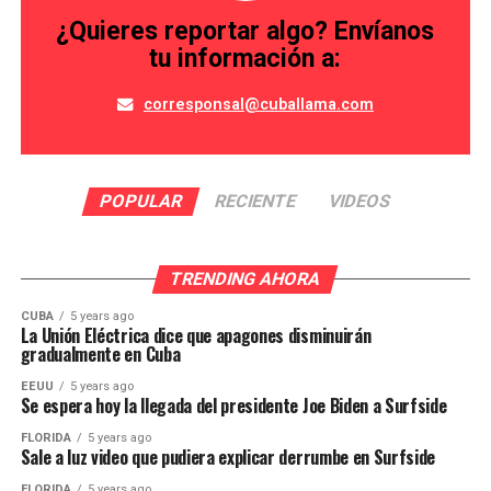
¿Quieres reportar algo? Envíanos
tu información a:
corresponsal@cuballama.com
POPULAR
RECIENTE
VIDEOS
TRENDING AHORA
CUBA
5 years ago
La Unión Eléctrica dice que apagones disminuirán
gradualmente en Cuba
EEUU
5 years ago
Se espera hoy la llegada del presidente Joe Biden a Surfside
FLORIDA
5 years ago
Sale a luz video que pudiera explicar derrumbe en Surfside
FLORIDA
5 years ago