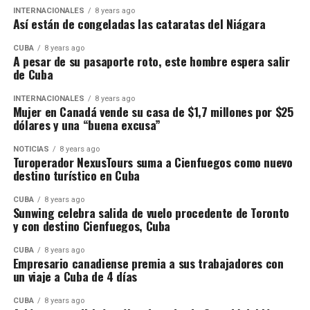
INTERNACIONALES
8 years ago
Así están de congeladas las cataratas del Niágara
CUBA
8 years ago
A pesar de su pasaporte roto, este hombre espera salir
de Cuba
INTERNACIONALES
8 years ago
Mujer en Canadá vende su casa de $1,7 millones por $25
dólares y una “buena excusa”
NOTICIAS
8 years ago
Turoperador NexusTours suma a Cienfuegos como nuevo
destino turístico en Cuba
CUBA
8 years ago
Sunwing celebra salida de vuelo procedente de Toronto
y con destino Cienfuegos, Cuba
CUBA
8 years ago
Empresario canadiense premia a sus trabajadores con
un viaje a Cuba de 4 días
CUBA
8 years ago