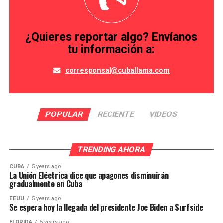
¿Quieres reportar algo? Envíanos
tu información a:
corresponsal@cuballama.com
POPULAR
RECIENTE
VIDEOS
TRENDING AHORA
CUBA
5 years ago
La Unión Eléctrica dice que apagones disminuirán
gradualmente en Cuba
EEUU
5 years ago
Se espera hoy la llegada del presidente Joe Biden a Surfside
FLORIDA
5 years ago