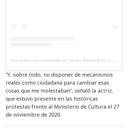
U
na publicación compartida de Claudia Álvarez Actriz Cuba (@claudialvarez.actriz)
“Y, sobre todo, no disponer de mecanismos
reales como ciudadana para cambiar esas
cosas que me molestaban”, señaló la actriz,
que estuvo presente en las históricas
protestas frente al Ministerio de Cultura el 27
de noviembre de 2020.