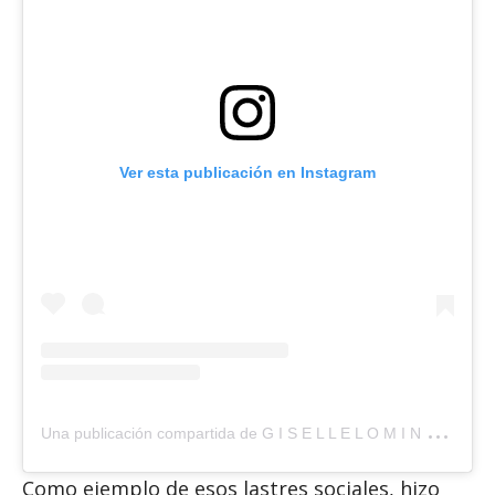
Ver esta publicación en Instagram
U
na publicación compartida de G I S E L L E L O M I N C H A R (@giselle_lominchar)
Como ejemplo de esos lastres sociales, hizo