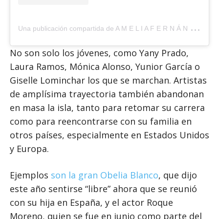
U
na publicación compartida de A M E L I A F E R N Á N D E Z (@ameli_fdez)
No son solo los jóvenes, como Yany Prado,
Laura Ramos, Mónica Alonso, Yunior García o
Giselle Lominchar los que se marchan. Artistas
de amplísima trayectoria también abandonan
en masa la isla, tanto para retomar su carrera
como para reencontrarse con su familia en
otros países, especialmente en Estados Unidos
y Europa.
Ejemplos
son la gran Obelia Blanco
, que dijo
este año sentirse “libre” ahora que se reunió
con su hija en España, y el actor Roque
Moreno, quien se fue en junio como parte del