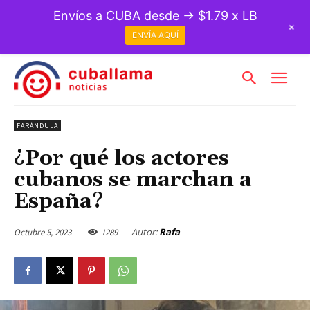
Envíos a CUBA desde → $1.79 x LB
+
ENVÍA AQUÍ
FARÁNDULA
¿Por qué los actores
cubanos se marchan a
España?
Autor:
Rafa
Octubre 5, 2023
1289