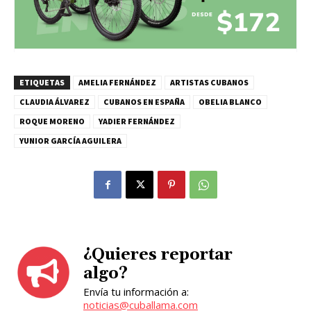
ETIQUETAS
AMELIA FERNÁNDEZ
ARTISTAS CUBANOS
CLAUDIA ÁLVAREZ
CUBANOS EN ESPAÑA
OBELIA BLANCO
ROQUE MORENO
YADIER FERNÁNDEZ
YUNIOR GARCÍA AGUILERA
¿Quieres reportar
algo?
Envía tu información a:
noticias@cuballama.com