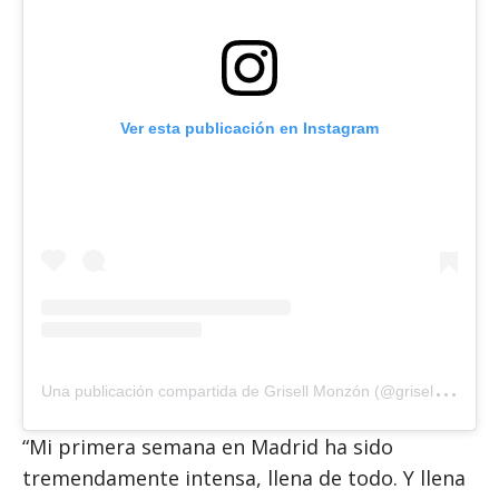
Ver esta publicación en Instagram
U
na publicación compartida de Grisell Monzón (@grisellmonzon)
“Mi primera semana en Madrid ha sido
tremendamente intensa, llena de todo. Y llena