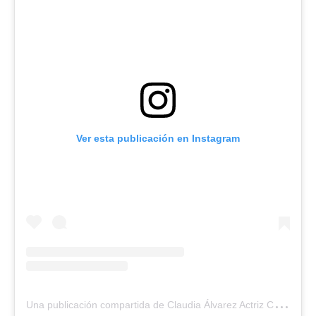
Ver esta publicación en Instagram
U
na publicación compartida de Claudia Álvarez Actriz Cuba (@claudialvarez.actriz)