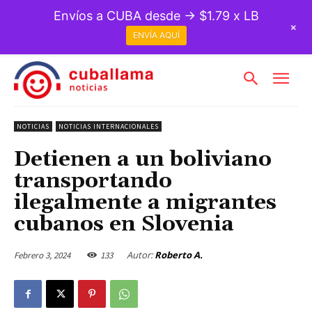
Envíos a CUBA desde → $1.79 x LB
+
ENVÍA AQUÍ
NOTICIAS
NOTICIAS INTERNACIONALES
Detienen a un boliviano
transportando
ilegalmente a migrantes
cubanos en Slovenia
Autor:
Roberto A.
Febrero 3, 2024
133