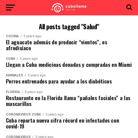
All posts tagged "Salud"
COCINA
5 years ago
El aguacate además de producir “vientos”, es
afrodisíaco
CUBA
5 years ago
Llegan a Cuba medicinas donadas y compradas en Miami
ANIMALES
5 years ago
Perros entrenados para ayudar a los diabéticos
FLORIDA
5 years ago
Restaurante en la Florida llama “pañales faciales” a las
mascarillas
CORONAVIRUS CUBA
5 years ago
Cuba reporta nueva cifra récord en infectados con
covid-19
CORONAVIRUS
5 years ago