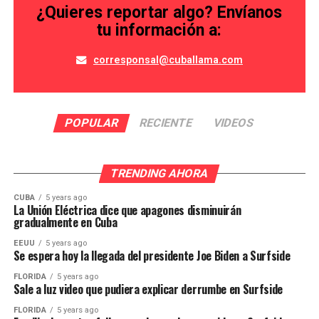
¿Quieres reportar algo? Envíanos
tu información a:
corresponsal@cuballama.com
POPULAR
RECIENTE
VIDEOS
TRENDING AHORA
CUBA
5 years ago
La Unión Eléctrica dice que apagones disminuirán
gradualmente en Cuba
EEUU
5 years ago
Se espera hoy la llegada del presidente Joe Biden a Surfside
FLORIDA
5 years ago
Sale a luz video que pudiera explicar derrumbe en Surfside
FLORIDA
5 years ago