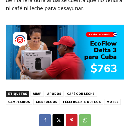
ni café ni leche para desayunar.
ETIQUETAS
ANAP
APODOS
CAFÉ CON LECHE
CAMPESINOS
CIENFUEGOS
FÉLIX DUARTE ORTEGA
MOTES