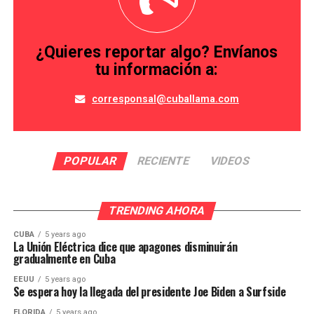
¿Quieres reportar algo? Envíanos
tu información a:
corresponsal@cuballama.com
POPULAR
RECIENTE
VIDEOS
TRENDING AHORA
CUBA
5 years ago
La Unión Eléctrica dice que apagones disminuirán
gradualmente en Cuba
EEUU
5 years ago
Se espera hoy la llegada del presidente Joe Biden a Surfside
FLORIDA
5 years ago