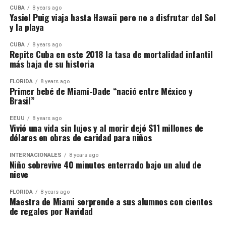
CUBA
8 years ago
Yasiel Puig viaja hasta Hawaii pero no a disfrutar del Sol
y la playa
CUBA
8 years ago
Repite Cuba en este 2018 la tasa de mortalidad infantil
más baja de su historia
FLORIDA
8 years ago
Primer bebé de Miami-Dade “nació entre México y
Brasil”
EEUU
8 years ago
Vivió una vida sin lujos y al morir dejó $11 millones de
dólares en obras de caridad para niños
INTERNACIONALES
8 years ago
Niño sobrevive 40 minutos enterrado bajo un alud de
nieve
FLORIDA
8 years ago
Maestra de Miami sorprende a sus alumnos con cientos
de regalos por Navidad