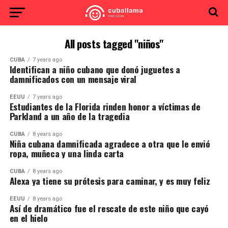
All posts tagged "niños"
CUBA
7 years ago
Identifican a niño cubano que donó juguetes a
damnificados con un mensaje viral
EEUU
7 years ago
Estudiantes de la Florida rinden honor a víctimas de
Parkland a un año de la tragedia
CUBA
8 years ago
Niña cubana damnificada agradece a otra que le envió
ropa, muñeca y una linda carta
CUBA
8 years ago
Alexa ya tiene su prótesis para caminar, y es muy feliz
EEUU
8 years ago
Así de dramático fue el rescate de este niño que cayó
en el hielo