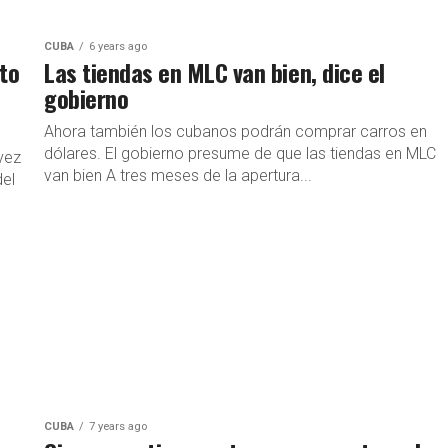
CUBA
6 years ago
ito
Las tiendas en MLC van bien, dice el
gobierno
Ahora también los cubanos podrán comprar carros en
dólares. El gobierno presume de que las tiendas en MLC
vez
van bien A tres meses de la apertura...
del
CUBA
7 years ago