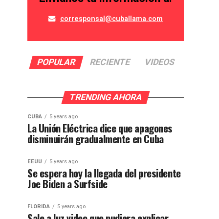
corresponsal@cuballama.com
POPULAR
RECIENTE
VIDEOS
TRENDING AHORA
CUBA
5 years ago
La Unión Eléctrica dice que apagones
disminuirán gradualmente en Cuba
EEUU
5 years ago
Se espera hoy la llegada del presidente
Joe Biden a Surfside
FLORIDA
5 years ago
Sale a luz video que pudiera explicar