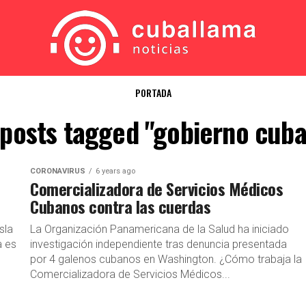
PORTADA
 posts tagged "gobierno cub
CORONAVIRUS
6 years ago
Comercializadora de Servicios Médicos
Cubanos contra las cuerdas
sla
La Organización Panamericana de la Salud ha iniciado
a es
investigación independiente tras denuncia presentada
por 4 galenos cubanos en Washington. ¿Cómo trabaja la
Comercializadora de Servicios Médicos...