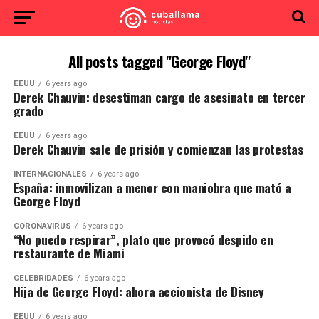
All posts tagged "George Floyd"
EEUU
6 years ago
Derek Chauvin: desestiman cargo de asesinato en tercer
grado
EEUU
6 years ago
Derek Chauvin sale de prisión y comienzan las protestas
INTERNACIONALES
6 years ago
España: inmovilizan a menor con maniobra que mató a
George Floyd
CORONAVIRUS
6 years ago
“No puedo respirar”, plato que provocó despido en
restaurante de Miami
CELEBRIDADES
6 years ago
Hija de George Floyd: ahora accionista de Disney
EEUU
6 years ago