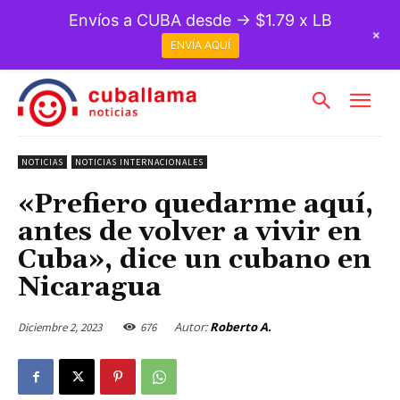
Envíos a CUBA desde → $1.79 x LB
+
ENVÍA AQUÍ
NOTICIAS
NOTICIAS INTERNACIONALES
«Prefiero quedarme aquí,
antes de volver a vivir en
Cuba», dice un cubano en
Nicaragua
Autor:
Roberto A.
Diciembre 2, 2023
676