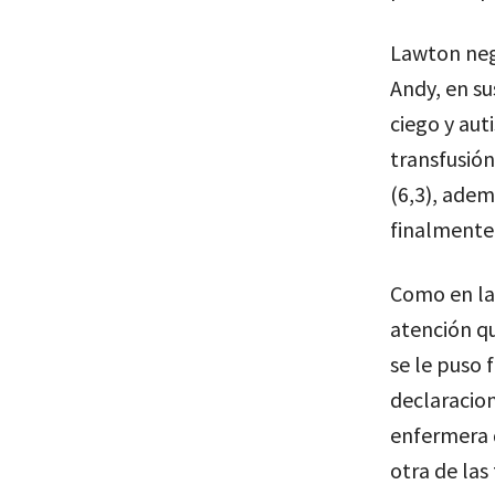
Lawton negó
Andy, en su
ciego y aut
transfusió
(6,3), ade
finalmente
Como en la
atención qu
se le puso 
declaracion
enfermera d
otra de las