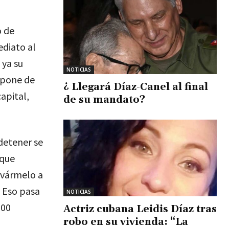
o de
ediato al
 ya su
NOTICIAS
spone de
¿ Llegará Díaz-Canel al final
apital,
de su mandato?
detener se
rque
levármelo a
. Eso pasa
NOTICIAS
200
Actriz cubana Leidis Díaz tras
robo en su vivienda: “La