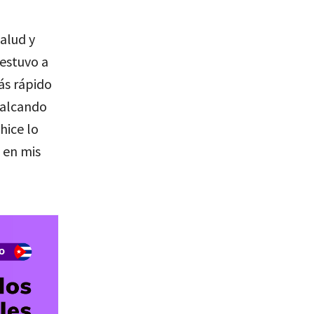
salud y
 estuvo a
ás rápido
calcando
hice lo
 en mis