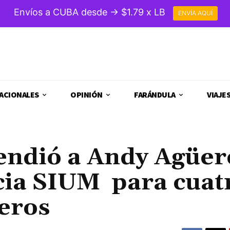
Envíos a CUBA desde → $1.79 x LB
ENVÍA AQUÍ
ACIONALES
OPINIÓN
FARÁNDULA
VIAJE
endió a Andy Agüer
cia SIUM para cuat
eros