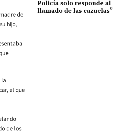
Policía solo responde al
llamado de las cazuelas”
 madre de
u hijo,
resentaba
 que
 la
ar, el que
velando
do de los