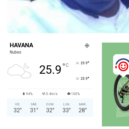
HAVANA
Nubes
°
25.9
°
C
25.9
°
25.9
94%
5.4m/s
100%
VIE
SÁB
DOM
LUN
MAR
32
°
31
°
32
°
33
°
28
°