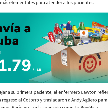
 más elementales para atender a los pacientes.
jar a su primera paciente, el enfermero Lawton refier
regresó al Cotorro y trasladaron a Andy Agüero para 
Miguel Enríquez”, más conocido como La Benéfica.