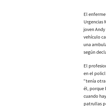
El enfermer
Urgencias M
joven Andy 
vehículo ca
una ambulan
según decl
El profesio
en el polic
“tenía otra
él, porque 
cuando hay 
patrullas p