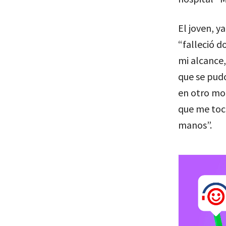
El joven, y
“falleció d
mi alcance
que se pudo
en otro mo
que me toc
manos”.