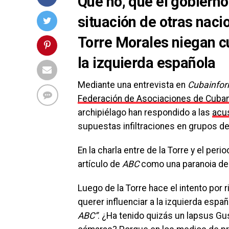
Que no, que el gobierno
situación de otras naci
Torre Morales niegan cu
la izquierda española
Mediante una entrevista en
Cubainfo
Federación de Asociaciones de Cuba
archipiélago han respondido a las
acu
supuestas infiltraciones en grupos de
En la charla entre de la Torre y el peri
artículo de
ABC
como una paranoia de c
Luego de la Torre hace el intento por r
querer influenciar a la izquierda españ
ABC”
. ¿Ha tenido quizás un lapsus Gus