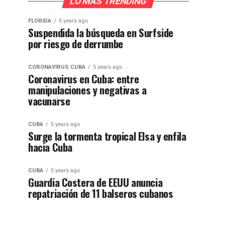
LO MÁS TRENDING
FLORIDA
5 years ago
Suspendida la búsqueda en Surfside
por riesgo de derrumbe
CORONAVIRUS CUBA
5 years ago
Coronavirus en Cuba: entre
manipulaciones y negativas a
vacunarse
CUBA
5 years ago
Surge la tormenta tropical Elsa y enfila
hacia Cuba
CUBA
5 years ago
Guardia Costera de EEUU anuncia
repatriación de 11 balseros cubanos