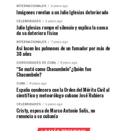
INTERNACIONALES
6 years ago
Imágenes revelan a un Julio Iglesias deteriorado
CELEBRIDADES
6 years ago
Julio Iglesias rompe el silencio y explica la causa
de su deterioro físico
INTERNACIONALES
7 years ago
Así lucen los pulmones de un fumador por más de
30 años
CURIOSIDADES DE CUBA
8 years ago
“Se mató como Chacumbele”¿Quién fue
Chacumbele?
CUBA
8 years ago
España condecora con la Orden del Mérito Civil al
científico y meteorólogo cubano José Rubiera
CELEBRIDADES
6 years ago
Cristy, esposa de Marco Antonio Solís, no
renuncia a su cubanía