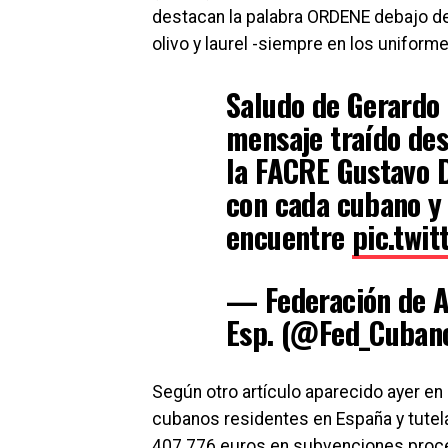
destacan la palabra ORDENE debajo del 
olivo y laurel -siempre en los uniforme
Saludo de Gerardo
mensaje traído des
la FACRE Gustavo De
con cada cubano y
encuentre
pic.twi
— Federación de A
Esp. (@Fed_Cuba
Según otro artículo aparecido ayer en 
cubanos residentes en España y tutela
407.776 euros en subvenciones proce