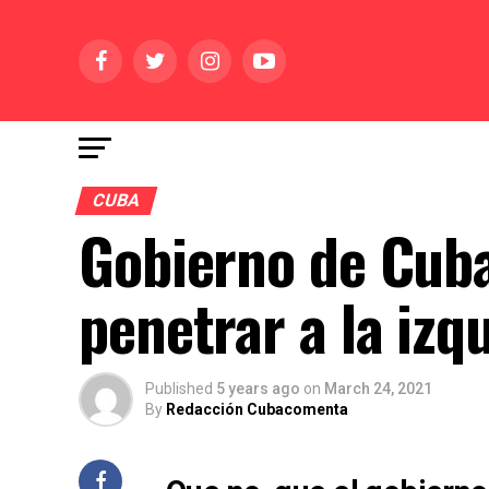
CUBA
Gobierno de Cuba
penetrar a la izq
Published
5 years ago
on
March 24, 2021
By
Redacción Cubacomenta