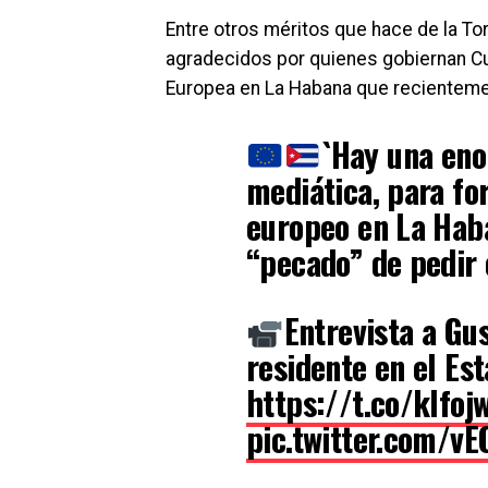
Entre otros méritos que hace de la To
agradecidos por quienes gobiernan C
Europea en La Habana que recienteme
`Hay una en
mediática, para fo
europeo en La Haba
“pecado” de pedir 
Entrevista a Gu
residente en el Es
https://t.co/kIfo
pic.twitter.com/v