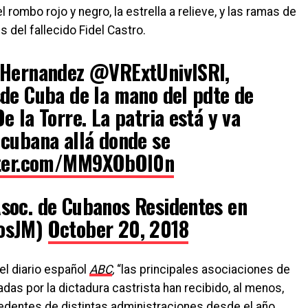
rombo rojo y negro, la estrella a relieve, y las ramas de
s del fallecido Fidel Castro.
 Hernandez @VRExtUnivISRI,
de Cuba de la mano del pdte de
 la Torre. La patria está y va
 cubana allá donde se
tter.com/MM9XObOl0n
soc. de Cubanos Residentes en
nosJM)
October 20, 2018
el diario español
ABC
,
“las principales asociaciones de
das por la dictadura castrista han recibido, al menos,
dentes de distintas administraciones desde el año