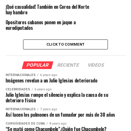
¡Qué casualidad! También en Corea del Norte
hay hambre
Opositores cubanos ponen en jaque a
eurodiputados
CLICK TO COMMENT
POPULAR
RECIENTE
VIDEOS
INTERNACIONALES
6 years ago
Imágenes revelan a un Julio Iglesias deteriorado
CELEBRIDADES
6 years ago
Julio Iglesias rompe el silencio y explica la causa de su
deterioro físico
INTERNACIONALES
7 years ago
Así lucen los pulmones de un fumador por más de 30 años
CURIOSIDADES DE CUBA
8 years ago
“Se mató como Chacumbele”¿Quién fue Chacumbele?