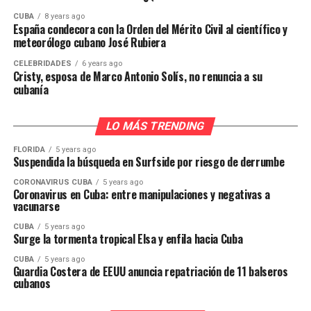
CUBA
8 years ago
España condecora con la Orden del Mérito Civil al científico y
meteorólogo cubano José Rubiera
CELEBRIDADES
6 years ago
Cristy, esposa de Marco Antonio Solís, no renuncia a su
cubanía
LO MÁS TRENDING
FLORIDA
5 years ago
Suspendida la búsqueda en Surfside por riesgo de derrumbe
CORONAVIRUS CUBA
5 years ago
Coronavirus en Cuba: entre manipulaciones y negativas a
vacunarse
CUBA
5 years ago
Surge la tormenta tropical Elsa y enfila hacia Cuba
CUBA
5 years ago
Guardia Costera de EEUU anuncia repatriación de 11 balseros
cubanos