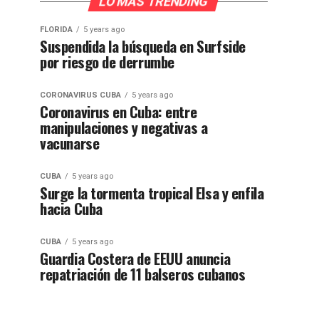
LO MÁS TRENDING
FLORIDA
5 years ago
Suspendida la búsqueda en Surfside
por riesgo de derrumbe
CORONAVIRUS CUBA
5 years ago
Coronavirus en Cuba: entre
manipulaciones y negativas a
vacunarse
CUBA
5 years ago
Surge la tormenta tropical Elsa y enfila
hacia Cuba
CUBA
5 years ago
Guardia Costera de EEUU anuncia
repatriación de 11 balseros cubanos