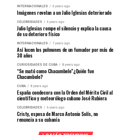
INTERNACIONALES
6 years ago
Imágenes revelan a un Julio Iglesias deteriorado
CELEBRIDADES
6 years ago
Julio Iglesias rompe el silencio y explica la causa
de su deterioro físico
INTERNACIONALES
7 years ago
Así lucen los pulmones de un fumador por más de
30 años
CURIOSIDADES DE CUBA
8 years ago
“Se mató como Chacumbele”¿Quién fue
Chacumbele?
CUBA
8 years ago
España condecora con la Orden del Mérito Civil al
científico y meteorólogo cubano José Rubiera
CELEBRIDADES
6 years ago
Cristy, esposa de Marco Antonio Solís, no
renuncia a su cubanía