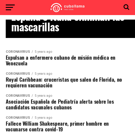
CORONAVIRUS
España e Italia eliminan las
mascarillas
CORONAVIRUS
5 years ago
Expulsan a enfermero cubano de misión médica en
Venezuela
CORONAVIRUS
5 years ago
Royal Caribbean: cruceristas que salen de Florida, no
requieren vacunación
CORONAVIRUS
5 years ago
Asociación Española de Pediatría alerta sobre los
candidatos vacunales cubanos
CORONAVIRUS
5 years ago
Fallece William Shakespeare, primer hombre en
vacunarse contra covid-19