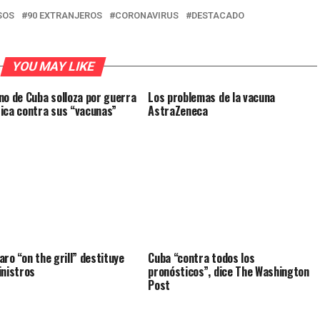
SOS
90 EXTRANJEROS
CORONAVIRUS
DESTACADO
YOU MAY LIKE
no de Cuba solloza por guerra
Los problemas de la vacuna
ica contra sus “vacunas”
AstraZeneca
aro “on the grill” destituye
Cuba “contra todos los
inistros
pronósticos”, dice The Washington
Post