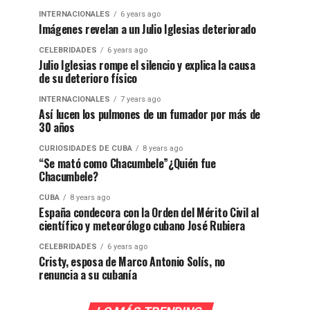
INTERNACIONALES
6 years ago
Imágenes revelan a un Julio Iglesias deteriorado
CELEBRIDADES
6 years ago
Julio Iglesias rompe el silencio y explica la causa
de su deterioro físico
INTERNACIONALES
7 years ago
Así lucen los pulmones de un fumador por más de
30 años
CURIOSIDADES DE CUBA
8 years ago
“Se mató como Chacumbele”¿Quién fue
Chacumbele?
CUBA
8 years ago
España condecora con la Orden del Mérito Civil al
científico y meteorólogo cubano José Rubiera
CELEBRIDADES
6 years ago
Cristy, esposa de Marco Antonio Solís, no
renuncia a su cubanía