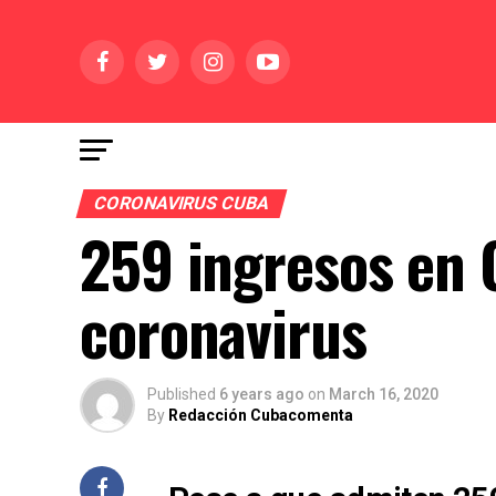
CORONAVIRUS CUBA
259 ingresos en 
coronavirus
Published
6 years ago
on
March 16, 2020
By
Redacción Cubacomenta