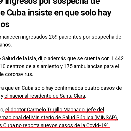
9 ingresos por sospecha de
e Cuba insiste en que solo hay
dos
ermanecen ingresados 259 pacientes por sospecha de
banos.
e Salud de la isla, dijo además que se cuenta con 1.442
10 centros de aislamiento y 175 ambulancias para el
e coronavirus.
era que en Cuba solo hay confirmados cuatro casos de
y
el nacional residente de Santa Clara
.
go,
el doctor Carmelo Trujillo Machado, jefe del
ernacional del Ministerio de Salud Pública (MINSAP),
ras Cuba no reporta nuevos casos de la Covid-19”.