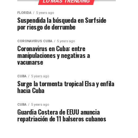
LO MÁS TRENDING
FLORIDA
5 years ago
Suspendida la búsqueda en Surfside
por riesgo de derrumbe
CORONAVIRUS CUBA
5 years ago
Coronavirus en Cuba: entre
manipulaciones y negativas a
vacunarse
CUBA
5 years ago
Surge la tormenta tropical Elsa y enfila
hacia Cuba
CUBA
5 years ago
Guardia Costera de EEUU anuncia
repatriación de 11 balseros cubanos