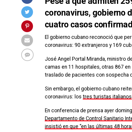
Pese a que admiten 25
coronavirus, gobierno d
cuatro casos confirma
El gobierno cubano reconoció que p
coronavirus: 90 extranjeros y 169 cu
José Angel Portal Miranda, ministro d
camas en 11 hospitales, otras 867 en 
traslado de pacientes con sospecha d
Sin embargo, el gobierno cubano reit
coronavirus: los
tres turistas italianos
En conferencia de prensa ayer domin
Departamento de Control Sanitario Int
insistió en que “en las últimas 48 ho