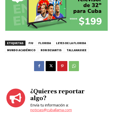
ETIQUETAS
FIU
FLORIDA
LEYES DE LA FLORIDA
MUNDO ACADÉMICO
RON DESANTIS
TALLAHASSEE
¿Quieres reportar
algo?
Envía tu información a:
noticias@cuballama.com