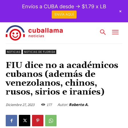
Envíos a CUBA desde → $1.79 x LB
+
ENVÍA AQUÍ
NOTICIAS
NOTICIAS DE FLORIDA
FIU dice no a académicos
cubanos (además de
venezolanos, chinos,
rusos, sirios e iraníes)
Autor:
Roberto A.
Diciembre 27, 2023
177