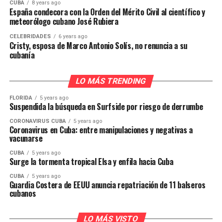
CUBA
8 years ago
España condecora con la Orden del Mérito Civil al científico y
meteorólogo cubano José Rubiera
CELEBRIDADES
6 years ago
Cristy, esposa de Marco Antonio Solís, no renuncia a su
cubanía
LO MÁS TRENDING
FLORIDA
5 years ago
Suspendida la búsqueda en Surfside por riesgo de derrumbe
CORONAVIRUS CUBA
5 years ago
Coronavirus en Cuba: entre manipulaciones y negativas a
vacunarse
CUBA
5 years ago
Surge la tormenta tropical Elsa y enfila hacia Cuba
CUBA
5 years ago
Guardia Costera de EEUU anuncia repatriación de 11 balseros
cubanos
LO MÁS VISTO