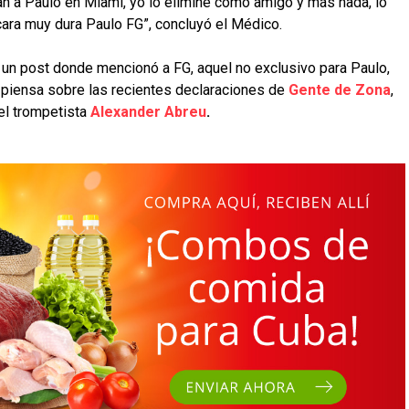
ran a Paulo en Miami, yo lo eliminé como amigo y más nada, lo
 cara muy dura Paulo FG”, concluyó el Médico.
 un post donde mencionó a FG, aquel no exclusivo para Paulo,
 piensa sobre las recientes declaraciones de
Gente de Zona
,
el trompetista
Alexander Abreu
.