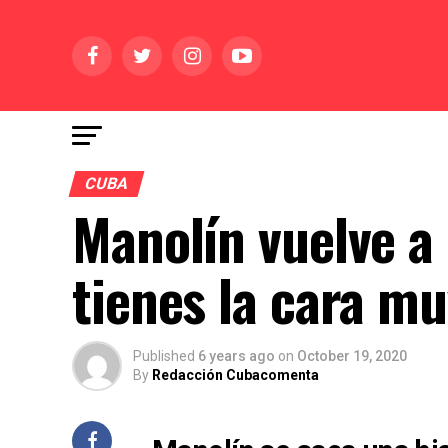
CUBA
Manolín vuelve a 
tienes la cara m
Published
6 years ago
on
October 19, 2020
By
Redacción Cubacomenta