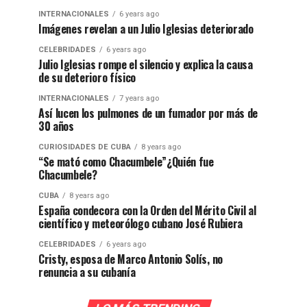
INTERNACIONALES
6 years ago
Imágenes revelan a un Julio Iglesias deteriorado
CELEBRIDADES
6 years ago
Julio Iglesias rompe el silencio y explica la causa
de su deterioro físico
INTERNACIONALES
7 years ago
Así lucen los pulmones de un fumador por más de
30 años
CURIOSIDADES DE CUBA
8 years ago
“Se mató como Chacumbele”¿Quién fue
Chacumbele?
CUBA
8 years ago
España condecora con la Orden del Mérito Civil al
científico y meteorólogo cubano José Rubiera
CELEBRIDADES
6 years ago
Cristy, esposa de Marco Antonio Solís, no
renuncia a su cubanía