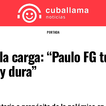
PORTADA
la carga: “Paulo FG t
uy dura”