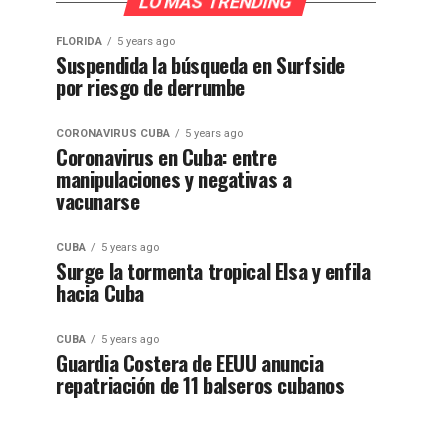
LO MÁS TRENDING
FLORIDA
5 years ago
Suspendida la búsqueda en Surfside
por riesgo de derrumbe
CORONAVIRUS CUBA
5 years ago
Coronavirus en Cuba: entre
manipulaciones y negativas a
vacunarse
CUBA
5 years ago
Surge la tormenta tropical Elsa y enfila
hacia Cuba
CUBA
5 years ago
Guardia Costera de EEUU anuncia
repatriación de 11 balseros cubanos