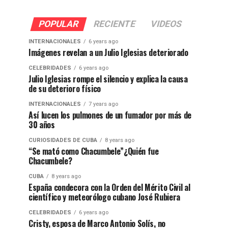
POPULAR
RECIENTE
VIDEOS
INTERNACIONALES
6 years ago
Imágenes revelan a un Julio Iglesias deteriorado
CELEBRIDADES
6 years ago
Julio Iglesias rompe el silencio y explica la causa
de su deterioro físico
INTERNACIONALES
7 years ago
Así lucen los pulmones de un fumador por más de
30 años
CURIOSIDADES DE CUBA
8 years ago
“Se mató como Chacumbele”¿Quién fue
Chacumbele?
CUBA
8 years ago
España condecora con la Orden del Mérito Civil al
científico y meteorólogo cubano José Rubiera
CELEBRIDADES
6 years ago
Cristy, esposa de Marco Antonio Solís, no