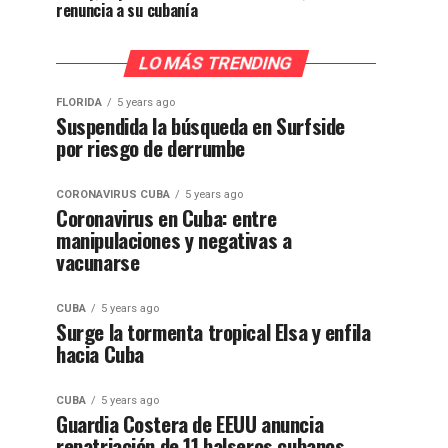
renuncia a su cubanía
LO MÁS TRENDING
FLORIDA
5 years ago
Suspendida la búsqueda en Surfside
por riesgo de derrumbe
CORONAVIRUS CUBA
5 years ago
Coronavirus en Cuba: entre
manipulaciones y negativas a
vacunarse
CUBA
5 years ago
Surge la tormenta tropical Elsa y enfila
hacia Cuba
CUBA
5 years ago
Guardia Costera de EEUU anuncia
repatriación de 11 balseros cubanos