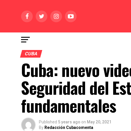
CUBA
Cuba: nuevo vide
Seguridad del Es
fundamentales
Published
5 years ago
on
May 20, 2021
By
Redacción Cubacomenta