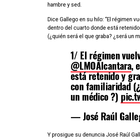
hambre y sed.
Dice Gallego en su hilo: “El régimen 
dentro del cuarto donde está retenido 
(¿quién será el que graba? ¿será un 
1/ El régimen vuelv
@LMOAlcantara
, 
está retenido y gr
con familiaridad (
un médico ?)
pic.
— José Raúl Gall
Y prosigue su denuncia José Raúl Gall