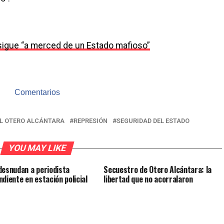
sigue “a merced de un Estado mafioso”
Comentarios
L OTERO ALCÁNTARA
REPRESIÓN
SEGURIDAD DEL ESTADO
YOU MAY LIKE
desnudan a periodista
Secuestro de Otero Alcántara: la
ndiente en estación policial
libertad que no acorralaron