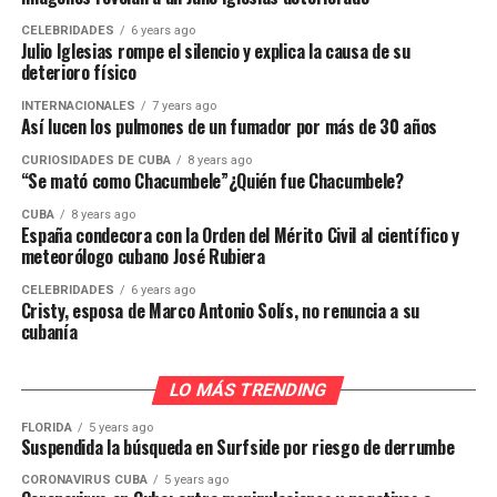
CELEBRIDADES
6 years ago
Julio Iglesias rompe el silencio y explica la causa de su
deterioro físico
INTERNACIONALES
7 years ago
Así lucen los pulmones de un fumador por más de 30 años
CURIOSIDADES DE CUBA
8 years ago
“Se mató como Chacumbele”¿Quién fue Chacumbele?
CUBA
8 years ago
España condecora con la Orden del Mérito Civil al científico y
meteorólogo cubano José Rubiera
CELEBRIDADES
6 years ago
Cristy, esposa de Marco Antonio Solís, no renuncia a su
cubanía
LO MÁS TRENDING
FLORIDA
5 years ago
Suspendida la búsqueda en Surfside por riesgo de derrumbe
CORONAVIRUS CUBA
5 years ago