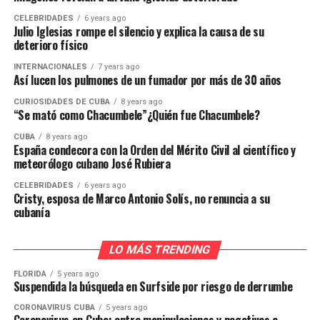
CELEBRIDADES
6 years ago
Julio Iglesias rompe el silencio y explica la causa de su
deterioro físico
INTERNACIONALES
7 years ago
Así lucen los pulmones de un fumador por más de 30 años
CURIOSIDADES DE CUBA
8 years ago
“Se mató como Chacumbele”¿Quién fue Chacumbele?
CUBA
8 years ago
España condecora con la Orden del Mérito Civil al científico y
meteorólogo cubano José Rubiera
CELEBRIDADES
6 years ago
Cristy, esposa de Marco Antonio Solís, no renuncia a su
cubanía
LO MÁS TRENDING
FLORIDA
5 years ago
Suspendida la búsqueda en Surfside por riesgo de derrumbe
CORONAVIRUS CUBA
5 years ago