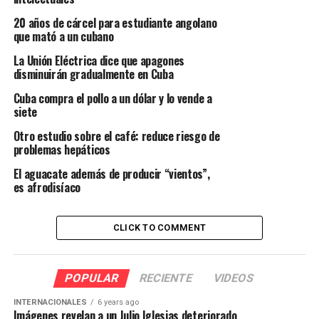
20 años de cárcel para estudiante angolano
que mató a un cubano
La Unión Eléctrica dice que apagones
disminuirán gradualmente en Cuba
Cuba compra el pollo a un dólar y lo vende a
siete
Otro estudio sobre el café: reduce riesgo de
problemas hepáticos
El aguacate además de producir “vientos”,
es afrodisíaco
CLICK TO COMMENT
POPULAR
RECIENTE
VIDEOS
INTERNACIONALES
6 years ago
Imágenes revelan a un Julio Iglesias deteriorado