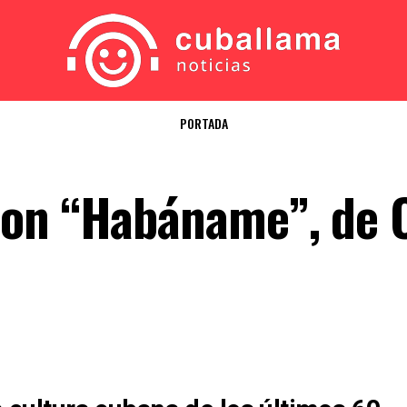
PORTADA
ron “Habáname”, de 