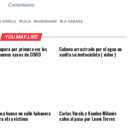
Comentarios
S VARELA
GALA
HABÁNAME
LA HABANA
YOU MAY LIKE
upera por primera vez los
Cubano arrastrado por el agua no
uevos casos de COVID
suelta su motocicleta ( video )
oso hueco en calle habanera
Carlos Varela y Haydee Milanés
ra otra víctima
salen al paso por Leoni Torres