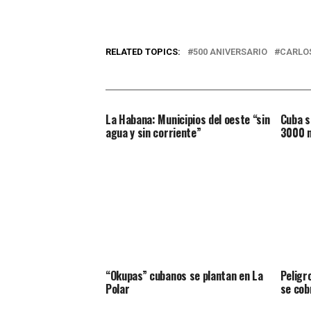
RELATED TOPICS:
500 ANIVERSARIO
CARLO
La Habana: Municipios del oeste “sin
Cuba s
agua y sin corriente”
3000 n
“Okupas” cubanos se plantan en La
Peligr
Polar
se cob