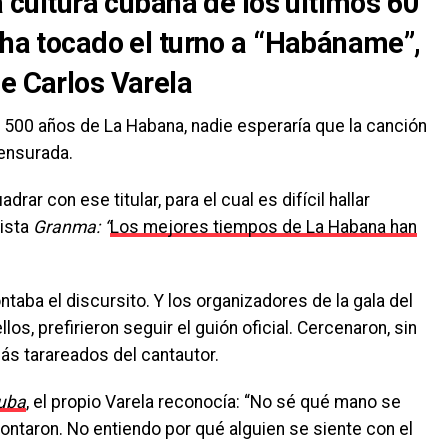
la cultura cubana de los últimos 60
 ha tocado el turno a “Habáname”,
e Carlos Varela
s 500 años de La Habana, nadie esperaría que la canción
censurada.
ar con ese titular, para el cual es difícil hallar
lista
Granma: “
Los mejores tiempos de La Habana han
taba el discursito. Y los organizadores de la gala del
s, prefirieron seguir el guión oficial. Cercenaron, sin
ás tarareados del cantautor.
uba
, el propio Varela reconocía: “No sé qué mano se
ntaron. No entiendo por qué alguien se siente con el