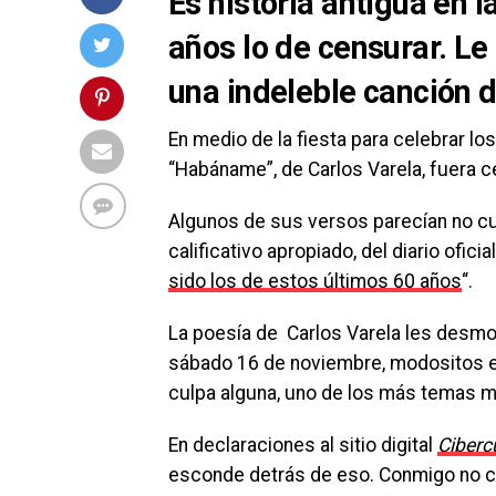
Es historia antigua en 
años lo de censurar. Le
una indeleble canción d
En medio de la fiesta para celebrar lo
“Habáname”, de Carlos Varela, fuera 
Algunos de sus versos parecían no cuadr
calificativo apropiado, del diario oficia
sido los de estos últimos 60 años
“.
La poesía de Carlos Varela les desmon
sábado 16 de noviembre, modositos ello
culpa alguna, uno de los más temas m
En declaraciones al sitio digital
Ciberc
esconde detrás de eso. Conmigo no co