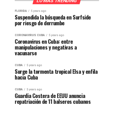
LO MÁS TRENDING
FLORIDA
5 years ago
Suspendida la búsqueda en Surfside
por riesgo de derrumbe
CORONAVIRUS CUBA
5 years ago
Coronavirus en Cuba: entre
manipulaciones y negativas a
vacunarse
CUBA
5 years ago
Surge la tormenta tropical Elsa y enfila
hacia Cuba
CUBA
5 years ago
Guardia Costera de EEUU anuncia
repatriación de 11 balseros cubanos