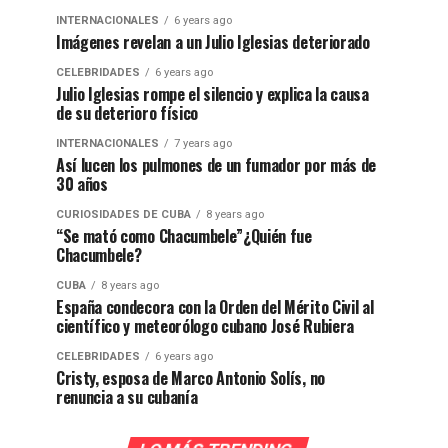
INTERNACIONALES
6 years ago
Imágenes revelan a un Julio Iglesias deteriorado
CELEBRIDADES
6 years ago
Julio Iglesias rompe el silencio y explica la causa
de su deterioro físico
INTERNACIONALES
7 years ago
Así lucen los pulmones de un fumador por más de
30 años
CURIOSIDADES DE CUBA
8 years ago
“Se mató como Chacumbele”¿Quién fue
Chacumbele?
CUBA
8 years ago
España condecora con la Orden del Mérito Civil al
científico y meteorólogo cubano José Rubiera
CELEBRIDADES
6 years ago
Cristy, esposa de Marco Antonio Solís, no
renuncia a su cubanía