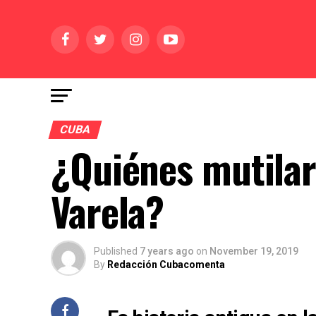
CUBA
¿Quiénes mutila
Varela?
Published
7 years ago
on
November 19, 2019
By
Redacción Cubacomenta