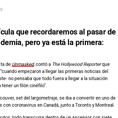
20
lícula que recordaremos al pasar de
demia, pero ya está la primera:
sta de
Unmasked
, contó a
The Hollywood Reporter
que
“cuando empezaron a llegar las primeras noticias del
te- no pensaba que todo fuera a llegar a la situación
ener un filón cinéfilo”.
ver, set del largometraje, se iba a convertir en uno de
 con coronavirus en Canadá, junto a Toronto y Montreal.
nutos, todo transcurre dentro de un ascensor con siete