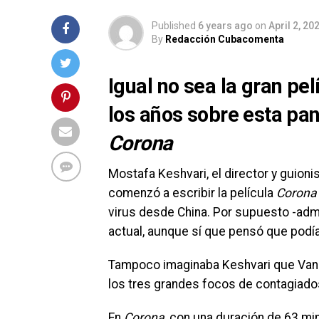
Published
6 years ago
on
April 2, 20
By
Redacción Cubacomenta
Igual no sea la gran pe
los años sobre esta pan
Corona
Mostafa Keshvari, el director y guioni
comenzó a escribir la película
Corona
virus desde China. Por supuesto -admi
actual, aunque sí que pensó que podía t
Tampoco imaginaba Keshvari que Vancou
los tres grandes focos de contagiados
En
Corona
, con una duración de 63 mi