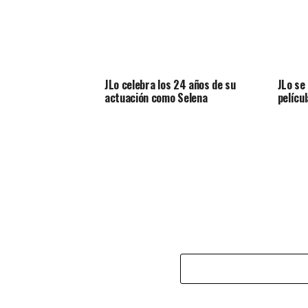
JLo celebra los 24 años de su
JLo se
actuación como Selena
pelícu