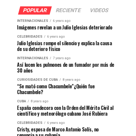
POPULAR
RECIENTE
VIDEOS
INTERNACIONALES
6 years ago
Imágenes revelan a un Julio Iglesias deteriorado
CELEBRIDADES
6 years ago
Julio Iglesias rompe el silencio y explica la causa
de su deterioro físico
INTERNACIONALES
7 years ago
Así lucen los pulmones de un fumador por más de
30 años
CURIOSIDADES DE CUBA
8 years ago
“Se mató como Chacumbele”¿Quién fue
Chacumbele?
CUBA
8 years ago
España condecora con la Orden del Mérito Civil al
científico y meteorólogo cubano José Rubiera
CELEBRIDADES
6 years ago
Cristy, esposa de Marco Antonio Solís, no
renuncia a su cubanía