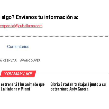
 algo? Envíanos tu información a:
responsal@cuballama.com
Comentarios
A KESHVARI
VANCOUVER
YOU MAY LIKE
x estrenará film animado que
Gloria Estefan trabajará junto a su
 La Habana y Miami
coterráneo Andy García