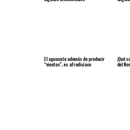
El aguacate además de producir
¡Qué c
“vientos”, es afrodisíaco
del No