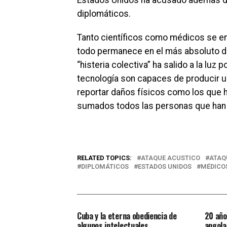
Estados Unidos ha acusado además de
diplomáticos.
Tanto científicos como médicos se en
todo permanece en el más absoluto de 
“histeria colectiva” ha salido a la luz 
tecnología son capaces de producir u
reportar daños físicos como los que 
sumados todos las personas que han 
RELATED TOPICS:
ATAQUE ACUSTICO
ATAQ
DIPLOMÁTICOS
ESTADOS UNIDOS
MÉDICO
Cuba y la eterna obediencia de
20 año
algunos intelectuales
angola