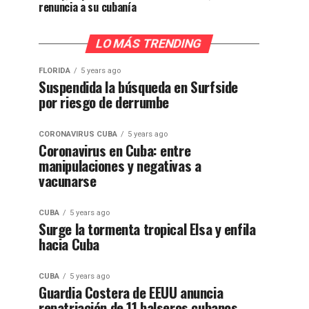
renuncia a su cubanía
LO MÁS TRENDING
FLORIDA
5 years ago
Suspendida la búsqueda en Surfside
por riesgo de derrumbe
CORONAVIRUS CUBA
5 years ago
Coronavirus en Cuba: entre
manipulaciones y negativas a
vacunarse
CUBA
5 years ago
Surge la tormenta tropical Elsa y enfila
hacia Cuba
CUBA
5 years ago
Guardia Costera de EEUU anuncia
repatriación de 11 balseros cubanos