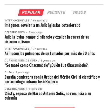
POPULAR
RECIENTE
VIDEOS
INTERNACIONALES
6 years ago
Imágenes revelan a un Julio Iglesias deteriorado
CELEBRIDADES
6 years ago
Julio Iglesias rompe el silencio y explica la causa de su
deterioro físico
INTERNACIONALES
7 years ago
Así lucen los pulmones de un fumador por más de 30 años
CURIOSIDADES DE CUBA
8 years ago
“Se mató como Chacumbele”¿Quién fue Chacumbele?
CUBA
8 years ago
España condecora con la Orden del Mérito Civil al científico y
meteorólogo cubano José Rubiera
CELEBRIDADES
6 years ago
Cristy, esposa de Marco Antonio Solís, no renuncia a su
cubanía