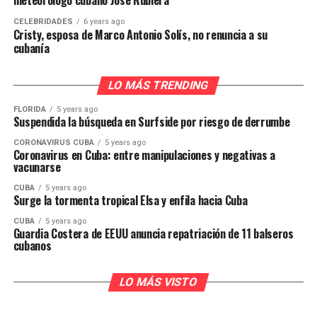
meteorólogo cubano José Rubiera
CELEBRIDADES
6 years ago
Cristy, esposa de Marco Antonio Solís, no renuncia a su
cubanía
LO MÁS TRENDING
FLORIDA
5 years ago
Suspendida la búsqueda en Surfside por riesgo de derrumbe
CORONAVIRUS CUBA
5 years ago
Coronavirus en Cuba: entre manipulaciones y negativas a
vacunarse
CUBA
5 years ago
Surge la tormenta tropical Elsa y enfila hacia Cuba
CUBA
5 years ago
Guardia Costera de EEUU anuncia repatriación de 11 balseros
cubanos
LO MÁS VISTO