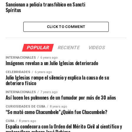
Sancionan a policía transfóbico en Sancti
Spíritus
CLICK TO COMMENT
POPULAR
RECIENTE
VIDEOS
INTERNACIONALES
6 years ago
Imágenes revelan a un Julio Iglesias deteriorado
CELEBRIDADES
6 years ago
Julio Iglesias rompe el silencio y explica la causa de su
deterioro físico
INTERNACIONALES
7 years ago
Así lucen los pulmones de un fumador por más de 30 años
CURIOSIDADES DE CUBA
8 years ago
“Se mató como Chacumbele”¿Quién fue Chacumbele?
CUBA
8 years ago
España condecora con la Orden del Mérito Civil al científico y