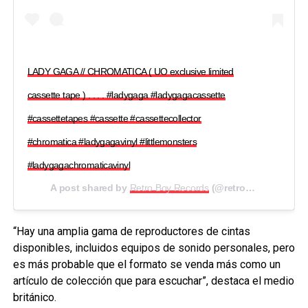
LADY GAGA // CHROMATICA ( UO exclusive limited
cassette tape ) . . . . #ladygaga #ladygagacassette
#cassettetapes #cassette #cassettecollector
#chromatica #ladygagavinyl #littlemonsters
#ladygagachromaticavinyl
A post shared by
Retro Boy Records
(@retro_boy_records) on
“Hay una amplia gama de reproductores de cintas
disponibles, incluidos equipos de sonido personales, pero
es más probable que el formato se venda más como un
artículo de colección que para escuchar”, destaca el medio
británico.