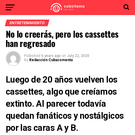
ENTRETENIMIENTO
No lo creerás, pero los cassettes
han regresado
Published
6 years ago
on
July 22, 2020
By
Redacción Cubacomenta
Luego de 20 años vuelven los
cassettes, algo que creíamos
extinto. Al parecer todavía
quedan fanáticos y nostálgicos
por las caras A y B.