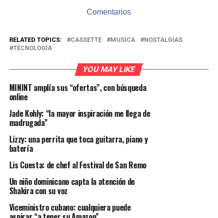
Comentarios
RELATED TOPICS:
CASSETTE
MUSICA
NOSTALGIAS
TECNOLOGÍA
YOU MAY LIKE
MININT amplía sus “ofertas”, con búsqueda
online
Jade Kohly: “la mayor inspiración me llega de
madrugada”
Lizzy: una perrita que toca guitarra, piano y
batería
Lis Cuesta: de chef al Festival de San Remo
Un niño dominicano capta la atención de
Shakira con su voz
Viceministro cubano: cualquiera puede
aspirar “a tener su Amazon”