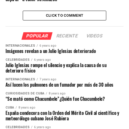
CLICK TO COMMENT
POPULAR
RECIENTE
VIDEOS
INTERNACIONALES
6 years ago
Imágenes revelan a un Julio Iglesias deteriorado
CELEBRIDADES
6 years ago
Julio Iglesias rompe el silencio y explica la causa de su
deterioro físico
INTERNACIONALES
7 years ago
Así lucen los pulmones de un fumador por más de 30 años
CURIOSIDADES DE CUBA
8 years ago
“Se mató como Chacumbele”¿Quién fue Chacumbele?
CUBA
8 years ago
España condecora con la Orden del Mérito Civil al científico y
meteorólogo cubano José Rubiera
CELEBRIDADES
6 years ago