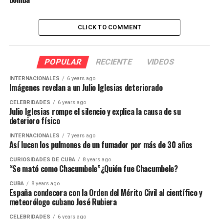
CLICK TO COMMENT
POPULAR
RECIENTE
VIDEOS
INTERNACIONALES
6 years ago
Imágenes revelan a un Julio Iglesias deteriorado
CELEBRIDADES
6 years ago
Julio Iglesias rompe el silencio y explica la causa de su
deterioro físico
INTERNACIONALES
7 years ago
Así lucen los pulmones de un fumador por más de 30 años
CURIOSIDADES DE CUBA
8 years ago
“Se mató como Chacumbele”¿Quién fue Chacumbele?
CUBA
8 years ago
España condecora con la Orden del Mérito Civil al científico y
meteorólogo cubano José Rubiera
CELEBRIDADES
6 years ago