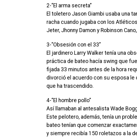
2-“El arma secreta”
El toletero Jason Giambi usaba una t
racha cuando jugaba con los Atlétic
Jeter, Jhonny Damon y Robinson Cano,
3-“Obsesión con el 33”
El jardinero Larry Walker tenía una ob
práctica de bateo hacía swing que fu
fijada 33 minutos antes de la hora req
divorció el acuerdo con su esposa le 
que ha trascendido.
4-“El hombre pollo”
Así llamaban al antesalista Wade Bog
Este pelotero, además, tenía un probl
bateo tenían que comenzar exactamente
y siempre recibía 150 roletazos a la d