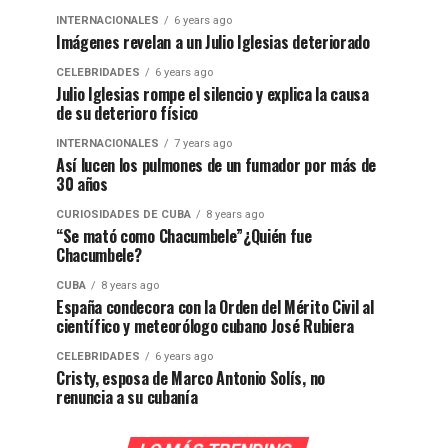
INTERNACIONALES
6 years ago
Imágenes revelan a un Julio Iglesias deteriorado
CELEBRIDADES
6 years ago
Julio Iglesias rompe el silencio y explica la causa
de su deterioro físico
INTERNACIONALES
7 years ago
Así lucen los pulmones de un fumador por más de
30 años
CURIOSIDADES DE CUBA
8 years ago
“Se mató como Chacumbele”¿Quién fue
Chacumbele?
CUBA
8 years ago
España condecora con la Orden del Mérito Civil al
científico y meteorólogo cubano José Rubiera
CELEBRIDADES
6 years ago
Cristy, esposa de Marco Antonio Solís, no
renuncia a su cubanía