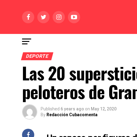
DEPORTE
Las 20 superstici
peloteros de Gra
Published
6 years ago
on
May 12, 2020
By
Redacción Cubacomenta