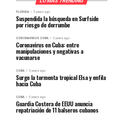
LO MÁS TRENDING
FLORIDA
5 years ago
Suspendida la búsqueda en Surfside
por riesgo de derrumbe
CORONAVIRUS CUBA
5 years ago
Coronavirus en Cuba: entre
manipulaciones y negativas a
vacunarse
CUBA
5 years ago
Surge la tormenta tropical Elsa y enfila
hacia Cuba
CUBA
5 years ago
Guardia Costera de EEUU anuncia
repatriación de 11 balseros cubanos