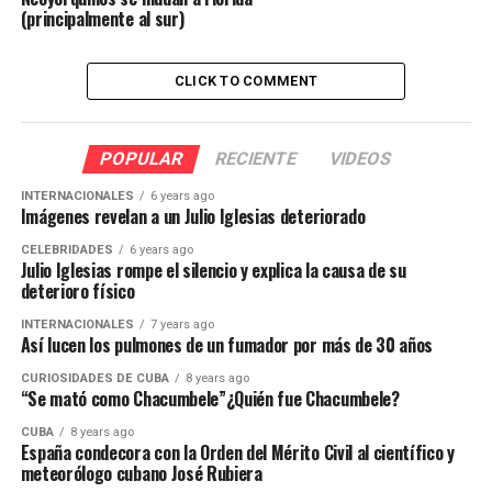
(principalmente al sur)
CLICK TO COMMENT
POPULAR
RECIENTE
VIDEOS
INTERNACIONALES
6 years ago
Imágenes revelan a un Julio Iglesias deteriorado
CELEBRIDADES
6 years ago
Julio Iglesias rompe el silencio y explica la causa de su
deterioro físico
INTERNACIONALES
7 years ago
Así lucen los pulmones de un fumador por más de 30 años
CURIOSIDADES DE CUBA
8 years ago
“Se mató como Chacumbele”¿Quién fue Chacumbele?
CUBA
8 years ago
España condecora con la Orden del Mérito Civil al científico y
meteorólogo cubano José Rubiera