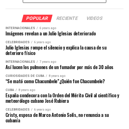
POPULAR
RECIENTE
VIDEOS
INTERNACIONALES
6 years ago
Imágenes revelan a un Julio Iglesias deteriorado
CELEBRIDADES
6 years ago
Julio Iglesias rompe el silencio y explica la causa de su
deterioro físico
INTERNACIONALES
7 years ago
Así lucen los pulmones de un fumador por más de 30 años
CURIOSIDADES DE CUBA
8 years ago
“Se mató como Chacumbele”¿Quién fue Chacumbele?
CUBA
8 years ago
España condecora con la Orden del Mérito Civil al científico y
meteorólogo cubano José Rubiera
CELEBRIDADES
6 years ago
Cristy, esposa de Marco Antonio Solís, no renuncia a su
cubanía