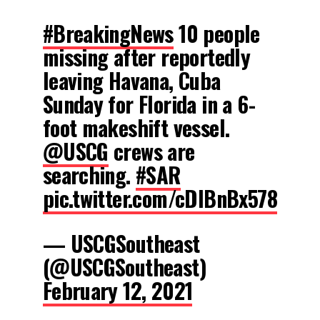
#BreakingNews
10 people
missing after reportedly
leaving Havana, Cuba
Sunday for Florida in a 6-
foot makeshift vessel.
@USCG
crews are
searching.
#SAR
pic.twitter.com/cDIBnBx578
— USCGSoutheast
(@USCGSoutheast)
February 12, 2021