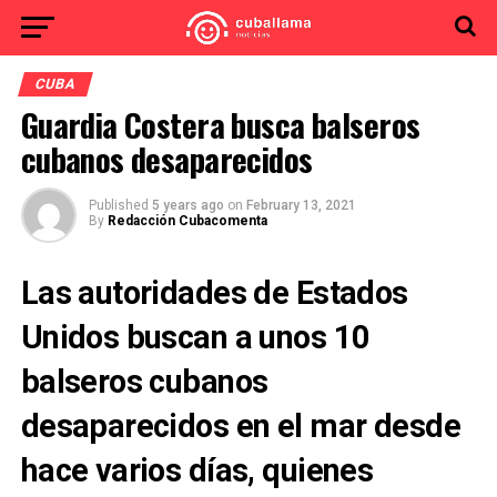
CUBA
Guardia Costera busca balseros
cubanos desaparecidos
Published
5 years ago
on
February 13, 2021
By
Redacción Cubacomenta
Las autoridades de Estados
Unidos buscan a unos 10
balseros cubanos
desaparecidos en el mar desde
hace varios días, quienes