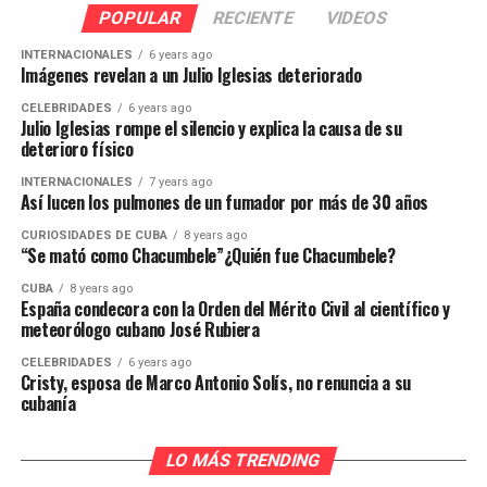
POPULAR
RECIENTE
VIDEOS
INTERNACIONALES
6 years ago
Imágenes revelan a un Julio Iglesias deteriorado
CELEBRIDADES
6 years ago
Julio Iglesias rompe el silencio y explica la causa de su
deterioro físico
INTERNACIONALES
7 years ago
Así lucen los pulmones de un fumador por más de 30 años
CURIOSIDADES DE CUBA
8 years ago
“Se mató como Chacumbele”¿Quién fue Chacumbele?
CUBA
8 years ago
España condecora con la Orden del Mérito Civil al científico y
meteorólogo cubano José Rubiera
CELEBRIDADES
6 years ago
Cristy, esposa de Marco Antonio Solís, no renuncia a su
cubanía
LO MÁS TRENDING