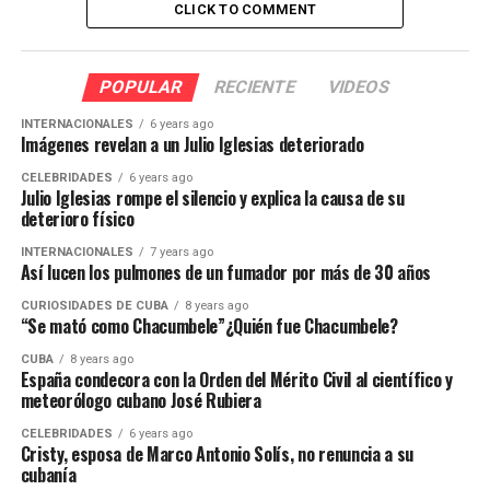
CLICK TO COMMENT
POPULAR
RECIENTE
VIDEOS
INTERNACIONALES
6 years ago
Imágenes revelan a un Julio Iglesias deteriorado
CELEBRIDADES
6 years ago
Julio Iglesias rompe el silencio y explica la causa de su
deterioro físico
INTERNACIONALES
7 years ago
Así lucen los pulmones de un fumador por más de 30 años
CURIOSIDADES DE CUBA
8 years ago
“Se mató como Chacumbele”¿Quién fue Chacumbele?
CUBA
8 years ago
España condecora con la Orden del Mérito Civil al científico y
meteorólogo cubano José Rubiera
CELEBRIDADES
6 years ago
Cristy, esposa de Marco Antonio Solís, no renuncia a su
cubanía