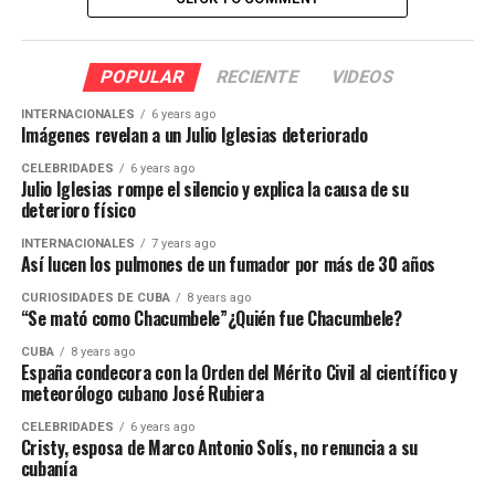
POPULAR
RECIENTE
VIDEOS
INTERNACIONALES
6 years ago
Imágenes revelan a un Julio Iglesias deteriorado
CELEBRIDADES
6 years ago
Julio Iglesias rompe el silencio y explica la causa de su
deterioro físico
INTERNACIONALES
7 years ago
Así lucen los pulmones de un fumador por más de 30 años
CURIOSIDADES DE CUBA
8 years ago
“Se mató como Chacumbele”¿Quién fue Chacumbele?
CUBA
8 years ago
España condecora con la Orden del Mérito Civil al científico y
meteorólogo cubano José Rubiera
CELEBRIDADES
6 years ago
Cristy, esposa de Marco Antonio Solís, no renuncia a su
cubanía