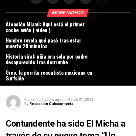
MORE VIDEOS
Atención Miami: Aquí está el primer
coche avión ( video )
Hombre revela qué pasó tras estar
muerto 20 minutos
Historia viral: niña ora sola por padre
desaparecido tras derrumbe
Oreo, la perrita rescatista mexicana en
Surfside
Published
5 years ago
on
March 31, 2021
By
Redacción Cubacomenta
Contundente ha sido El Micha a
través de su nuevo tema “Un