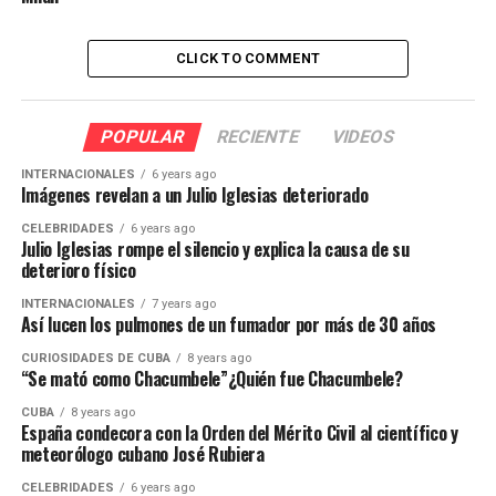
CLICK TO COMMENT
POPULAR
RECIENTE
VIDEOS
INTERNACIONALES
6 years ago
Imágenes revelan a un Julio Iglesias deteriorado
CELEBRIDADES
6 years ago
Julio Iglesias rompe el silencio y explica la causa de su
deterioro físico
INTERNACIONALES
7 years ago
Así lucen los pulmones de un fumador por más de 30 años
CURIOSIDADES DE CUBA
8 years ago
“Se mató como Chacumbele”¿Quién fue Chacumbele?
CUBA
8 years ago
España condecora con la Orden del Mérito Civil al científico y
meteorólogo cubano José Rubiera
CELEBRIDADES
6 years ago