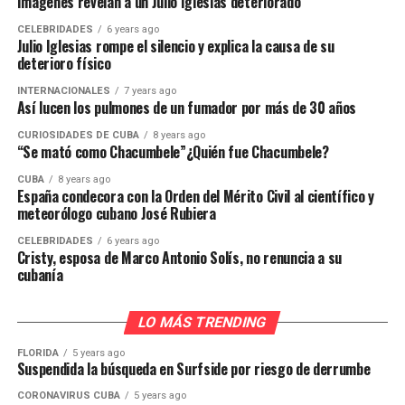
Imágenes revelan a un Julio Iglesias deteriorado
CELEBRIDADES
6 years ago
Julio Iglesias rompe el silencio y explica la causa de su
deterioro físico
INTERNACIONALES
7 years ago
Así lucen los pulmones de un fumador por más de 30 años
CURIOSIDADES DE CUBA
8 years ago
“Se mató como Chacumbele”¿Quién fue Chacumbele?
CUBA
8 years ago
España condecora con la Orden del Mérito Civil al científico y
meteorólogo cubano José Rubiera
CELEBRIDADES
6 years ago
Cristy, esposa de Marco Antonio Solís, no renuncia a su
cubanía
LO MÁS TRENDING
FLORIDA
5 years ago
Suspendida la búsqueda en Surfside por riesgo de derrumbe
CORONAVIRUS CUBA
5 years ago